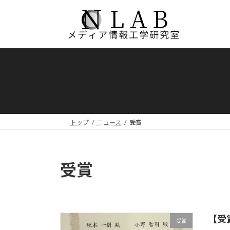
コ
ナ
ン
ビ
テ
ゲ
ン
ー
ツ
シ
へ
ョ
ス
ン
キ
に
ッ
移
プ
動
トップ
ニュース
受賞
受賞
【受
受賞