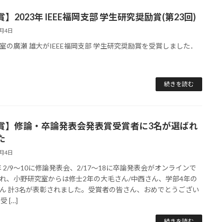
】2023年 IEEE福岡支部 学生研究奨励賞(第23回)
3月4日
室の廣瀬 雄大がIEEE福岡支部 学生研究奨励賞を受賞しました．
続きを読む
賞】修論・卒論発表会発表賞受賞者に3名が選ばれ
た
3月4日
2年 2/9〜10に修論発表会、2/17〜18に卒論発表会がオンラインで
れ、小野研究室からは修士2年の大毛さん/中西さん、学部4年の
ん 計3名が表彰されました。受賞者の皆さん、おめでとうござい
受 […]
続きを読む