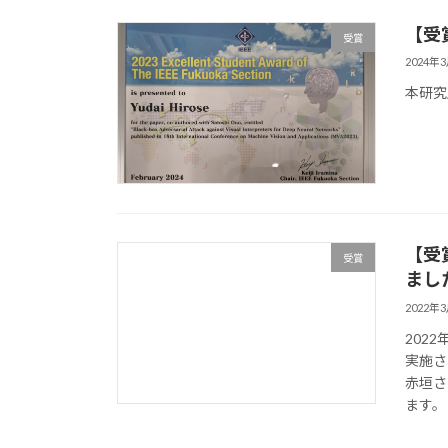
【受賞
受賞
2024年
本研究
【受
受賞
まし
2022年
202
実施さ
赤垣さ
ます。 