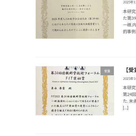
2025年
本研究
た第3
一樹,
的事例矯
【受
受賞
2025年
本研究
第24
た. 
[…]