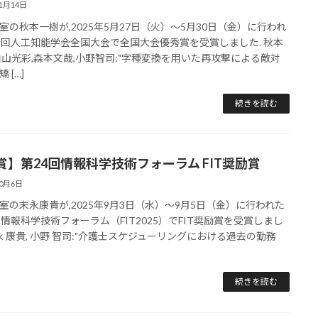
11月14日
室の秋本一樹が,2025年5月27日（火）～5月30日（金）に行われ
9回人工知能学会全国大会で全国大会優秀賞を受賞しました. 秋本
内山光彩,森本文哉,小野智司:"字種変換を用いた再攻撃による敵対
 […]
続きを読む
賞】第24回情報科学技術フォーラム FIT奨励賞
10月6日
室の末永康貴が,2025年9月3日（水）～9月5日（金）に行われた
回情報科学技術フォーラム（FIT2025）でFIT奨励賞を受賞しまし
末永 康貴, 小野 智司:"介護士スケジューリングにおける過去の勤務
続きを読む