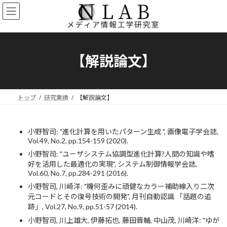
コ
ナ
ン
ビ
テ
ゲ
ン
ー
ツ
シ
へ
ョ
【解説論文】
ス
ン
キ
に
ッ
移
プ
動
トップ
研究業績
【解説論文】
小野智司: "進化計算を用いたパターン生成 ", 画像電子学会誌,
Vol.49, No.2, pp.154-159 (2020).
小野智司: "ユーザシステム協調型進化計算?人間の知識や嗜
好を活用した最適化の実現", システム制御情報学会誌,
Vol.60, No.7, pp.284-291 (2016).
小野智司, 川崎洋: "機何歪みに頑健なカラー補助線入り二次
元コードとその復号技術の開発", 月刊自動認識 「話題の追
跡」, Vol.27, No.9, pp.51-57 (2014).
小野智司, 川上雄大, 伊藤拓也, 藤田晋輔, 中山茂, 川崎洋: "ゆが